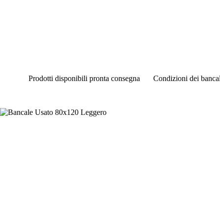
Salta
al
contenuto
Prodotti disponibili pronta consegna
Condizioni dei bancal