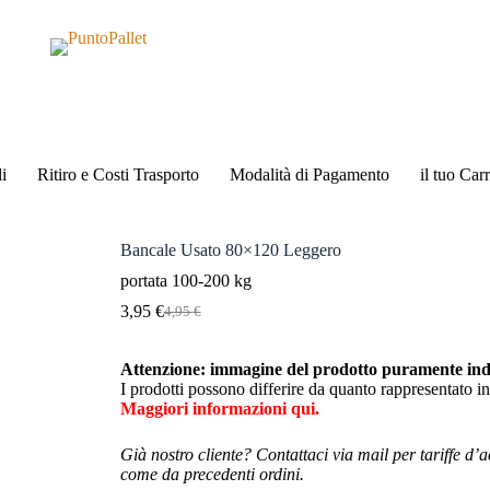
i
Ritiro e Costi Trasporto
Modalità di Pagamento
il tuo Carr
Bancale Usato 80×120 Leggero
portata 100-200 kg
3,95
€
4,95
€
Il
Il
prezzo
prezzo
originale
attuale
Attenzione: immagine del prodotto puramente indi
era:
è:
I prodotti possono differire da quanto rappresentato in
4,95 €.
3,95 €.
Maggiori informazioni qui.
Già nostro cliente? Contattaci via mail per tariffe d’a
come da precedenti ordini.