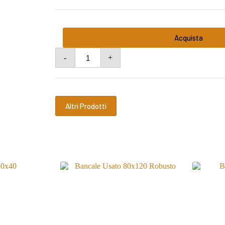
Acquista
Bancale
-
+
Usato
80x120
Leggero
quantità
Altri Prodotti